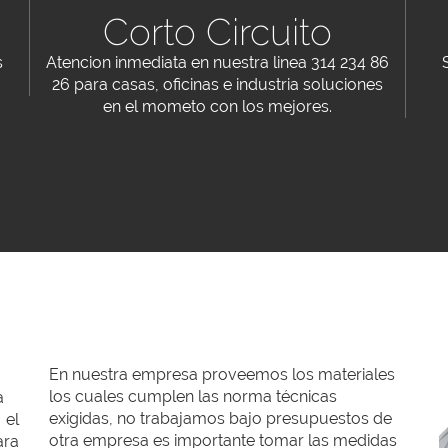
Corto Circuito
s
Atencion inmediata en nuestra linea 314 234 86
26 para casas, oficinas e industria soluciones
en el mometo con los mejores.
En nuestra empresa proveemos los materiales
los cuales cumplen las norma técnicas
exigidas, no trabajamos bajo presupuestos de
 el
otra empresa es importante tomar las medidas
ara