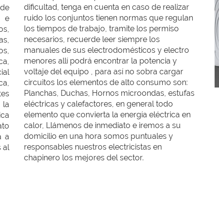
dificultad, tenga en cuenta en caso de realizar
 de
ruido los conjuntos tienen normas que regulan
 e
los tiempos de trabajo, tramite los permiso
os,
necesarios, recuerde leer siempre los
s,
manuales de sus electrodomésticos y electro
os,
menores allí podrá encontrar la potencia y
ca,
voltaje del equipo , para así no sobra cargar
ial
circuitos los elementos de alto consumo son:
ca,
Planchas, Duchas, Hornos microondas, estufas
tes
eléctricas y calefactores, en general todo
 la
elemento que convierta la energía eléctrica en
ica
calor, Llámenos de inmediato e iremos a su
ato
domicilio en una hora somos puntuales y
a a
responsables nuestros electricistas en
 al
chapinero los mejores del sector.